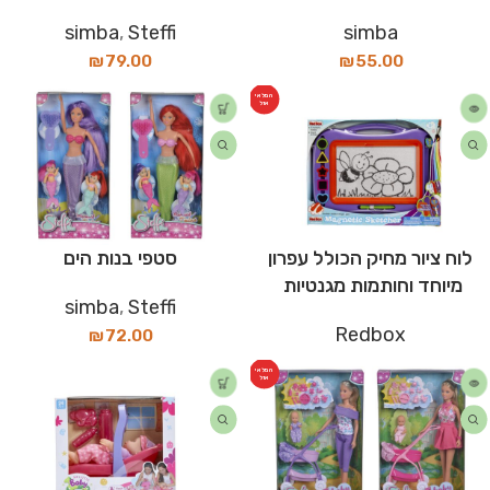
simba
,
Steffi
simba
₪
79.00
₪
55.00
המלאי
אזל
לוח ציור מחיק הכולל עפרון
סטפי בנות הים
מיוחד וחותמות מגנטיות
simba
,
Steffi
Redbox
₪
72.00
המלאי
אזל