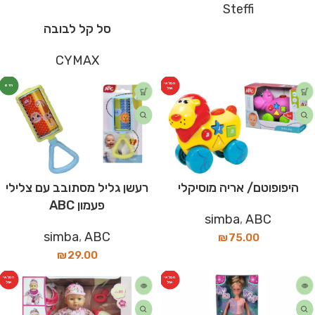
Steffi
סל קל לבובה
CYMAX
המלאי
חדש
אזל
היפופוטם/ אריה מוסיקלי
רעשן גליל מסתובב עם צלילי
פעמון ABC
simba
,
ABC
simba
,
ABC
₪
75.00
₪
29.00
המלאי
המלאי
אזל
אזל