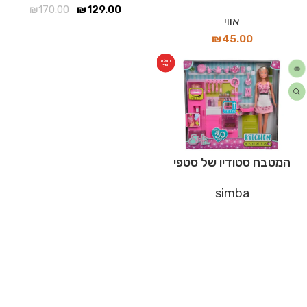
₪
170.00
₪
129.00
אווי
₪
45.00
המלאי
אזל
המטבח סטודיו של סטפי
simba