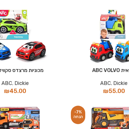
ABC VOLV
מכוניות מרצדס סקוויזי BC
ABC
,
Dickie
ABC
,
Dickie
₪
45.00
₪
55.00
-7%