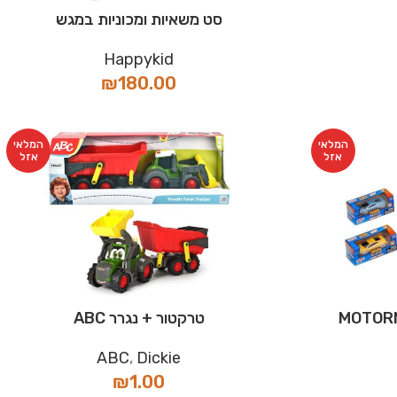
סט משאיות ומכוניות במגש
Happykid
₪
180.00
המלאי
המלאי
אזל
אזל
טרקטור + נגרר ABC
ABC
,
Dickie
₪
1.00