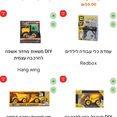
₪
55.00
המלאי
המלאי
אזל
אזל
עמדת כלי עבודה לילדים
DIY משאית מחזור אשפה
להרכבה עצמית
Redbox
Hang wing
המלאי
המלאי
אזל
אזל
DIY מערבל בטון להרכבה
סט משאית עפר+ דחפור