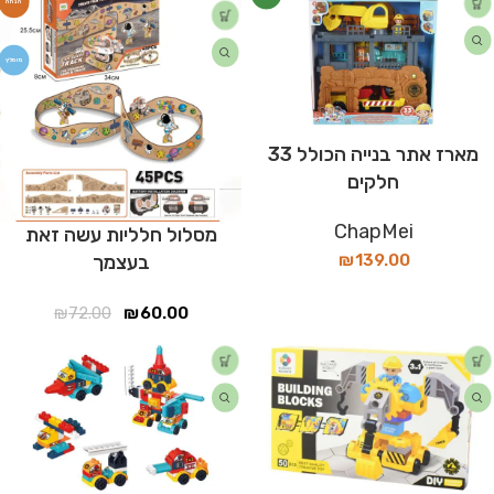
מומלץ
מארז אתר בנייה הכולל 33
חלקים
ChapMei
מסלול חלליות עשה זאת
₪
139.00
בעצמך
₪
72.00
₪
60.00