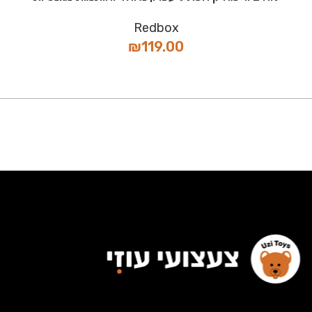
Redbox
₪
119.00