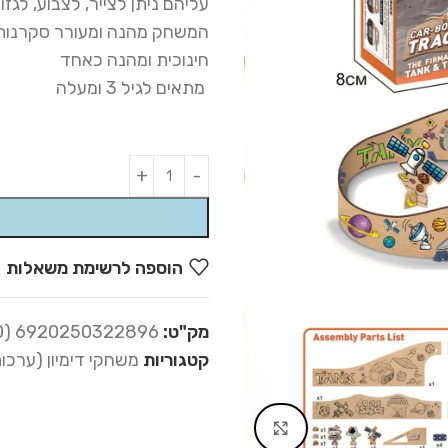
עליהם ניתן לצייר, לצבוע, לגז
המשחק מהנה ומעורר סקרנות, 
חינוכית ומהנה כאחד
מתאים לגיל 3 ומעלה
Alternative:
הוספה לרשימת משאלות
מק"ט:
6920250322896 (18-000)
קטגוריות
משחקי דימיון (ערכו
Click to enlarge