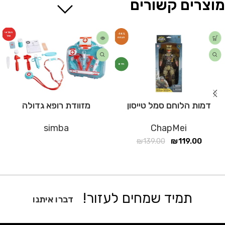
מוצרים קשורים
המלאי
-14%
אזל
חדש
דמות הלוחם סמל טייסון
מזוודת רופא גדולה
simba
ChapMei
₪
139.00
₪
119.00
תמיד שמחים לעזור!
דברו איתנו