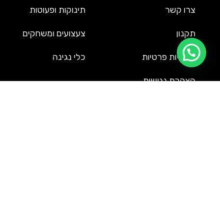
צרו קשר
תינוקות ופעוטות
תקנון
צעצועים ומשחקים
מדיניות פרטיות
כלי נגינה
הצהרת נגישות
שירות לקוחות
09-9561002
service@uzi-toys.com
רח' חבצלת השרון 37, הרצליה (משרדים