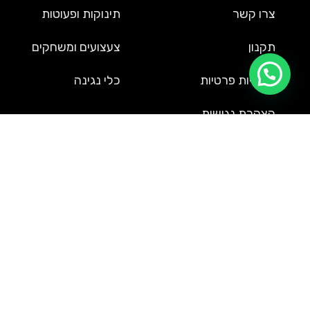
צרו קשר
תינוקות ופעוטות
תקנון
צעצועים ומשחקים
מדיניות פרטיות
כלי נגינה
הצהרת נגישות
שירות לקוחות
09-9561002
service@uzi-toys.com
רח' חבצלת השרון 37, הרצליה (משרדים