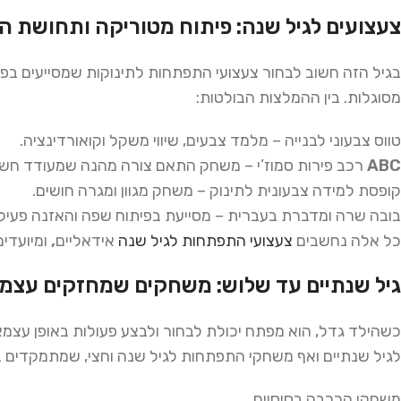
צעצועים לגיל שנה: פיתוח מטוריקה ותחושת 
בגיל הזה חשוב לבחור צעצועי התפתחות לתינוקות שמסייעים בפיתו
מסוגלות. בין ההמלצות הבולטות:
טווס צבעוני לבנייה – מלמד צבעים, שיווי משקל וקואורדינציה.
ABC
רכב פירות סמוז’י – משחק התאם צורה מהנה שמעודד חשי
קופסת למידה צבעונית לתינוק – משחק מגוון ומגרה חושים.
בובה שרה ומדברת בעברית – מסייעת בפיתוח שפה והאזנה פעיל
כל אלה נחשבים
צעצועי
התפתחות
לגיל
שנה
אידאליים
,
ומיועדים
גיל שנתיים עד שלוש: משחקים שמחזקים עצמ
כשהילד גדל, הוא מפתח יכולת לבחור ולבצע פעולות באופן עצמא
לגיל שנתיים ואף משחקי התפתחות לגיל שנה וחצי, שמתמקדים בה
משחקי הרכבה בסיסיים