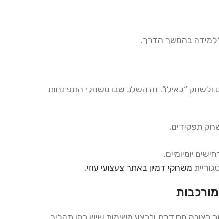
 ללמידה בהמשך הדרך.
ים ולשחק “כאילו”. זה השלב שבו משחקי התפתחות
שחק תפקידים.
שים יומיומיים.
גוריית
משחקי
דמיון
באתר
צעצועי
עוזי
.
ר, לחשוב בצורה מסודרת ולבצע משימות שיש בהן תהליך.