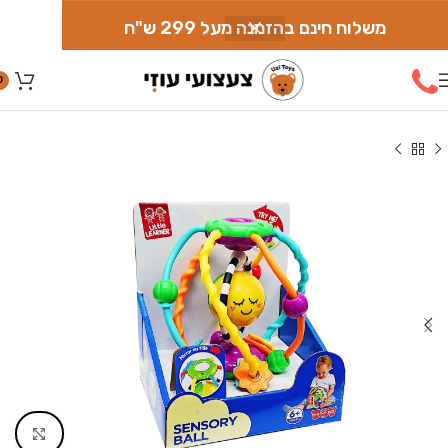
משלוח חינם בהזמנה מעל 299 ש"ח
0
עמוד הבית
»
חנות
»
צעצועים לתינוקות ופעוטות
»
כדור פעילות סנסורי
Click to enlarge