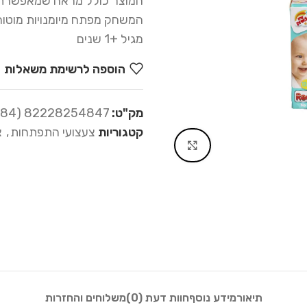
המוצר כולל מראה שמאפשרת 
המשחק מפתח מיומנויות מוטורי
מגיל +1 שנים
הוספה לרשימת משאלות
מק"ט:
82228254847 (25-484)
קטגוריות
צעצועי התפתחות
,
צ
Click to enlarge
תיאור
מידע נוסף
חוות דעת (0)
משלוחים והחזרות