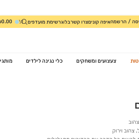
סה / הרשמה
0.00
₪
איפה קונים
צרו קשר
בלוג
רשימת מועדפים
טות
צעצועים ומשחקים
כלי נגינה לילדים
מותגי
צהוב