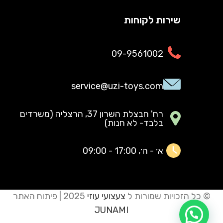
שירות לקוחות
09-9561002
service@uzi-toys.com
רח' חבצלת השרון 37, הרצליה (משרדים
בלבד- לא חנות)
א׳ - ה׳, 17:00 - 09:00
© כל הזכויות שמורות ל
צעצועי עוזי
2025 | פיתוח האתר
JUNAMI
דברו איתנו בוואטסאפ!