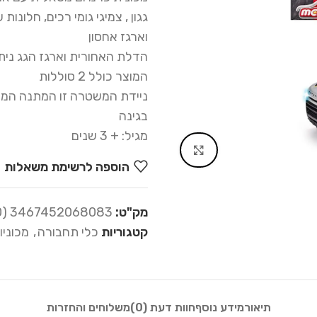
גגון , צמיגי גומי רכים, חלונו
וארגז אחסון
הדלת האחורית וארגז הגג נית
המוצר כולל 2 סוללות
ניידת המשטרה זו המתנה המוש
בגינה
מגיל: + 3 שנים
Click to enlarge
הוספה לרשימת משאלות
מק"ט:
3467452068083 (05-200)
קטגוריות
כלי תחבורה
,
מכוניו
תיאור
מידע נוסף
חוות דעת (0)
משלוחים והחזרות