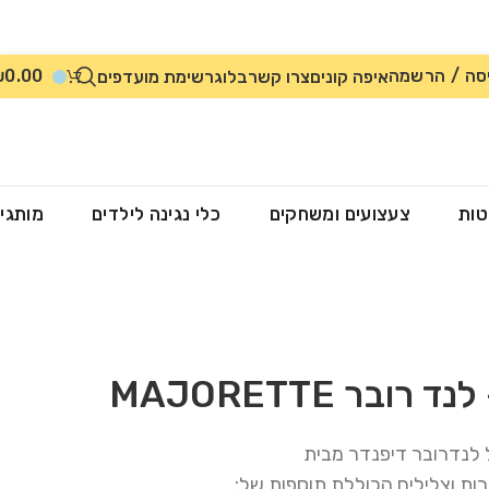
סה / הרשמה
0.00
₪
איפה קונים
צרו קשר
בלוג
רשימת מועדפים
טות
צעצועים ומשחקים
כלי נגינה לילדים
מותגי
בר MAJORETTE
ות וצלילים הכוללת תוספות של: