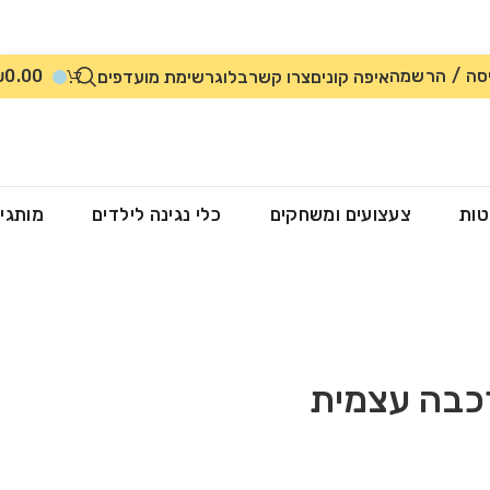
סה / הרשמה
0.00
₪
איפה קונים
צרו קשר
בלוג
רשימת מועדפים
טות
צעצועים ומשחקים
כלי נגינה לילדים
מותגי