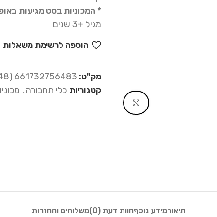
* המכוניות בסט מגיעות באופן
מגיל +3 שנים
הוספה לרשימת משאלות
מק"ט:
661732756483 (75-648)
קטגוריות
כלי תחבורה
,
מכוניו
Click to enlarge
תיאור
מידע נוסף
חוות דעת (0)
משלוחים והחזרות