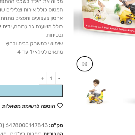
מלווה את הילד בשלבי ההתפתח
המטוס כולל אורות וצלילים ש
אחסון צעצועים וחפצים מתחתיו
כולל משענת גב גבוהה, ידית א
ובטיחות
שימושי כמשחק בבית ובחוץ
מתאים לגילאי 1 עד 4
Click to enlarge
Alternative:
הוספה לרשימת משאלות
מק"ט:
6478000147843 (36-000)
קטגוריות
בימבות לילדים
,
משח