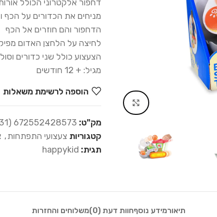
דחפור אלקטרוני הכולל אורות 
מניחים את הכדורים על הכף 
הדחפור והם חוזרים אל הכף
לחיצה על הלחצן האדום מפיקה
הצעצוע כולל שני כדורים וסול
מגיל: + 12 חודשים
הוספה לרשימת משאלות
Click to enlarge
מק"ט:
672552428573 (23-031)
קטגוריות
צעצועי התפתחות
,
צ
תגית:
happykid
תיאור
מידע נוסף
חוות דעת (0)
משלוחים והחזרות