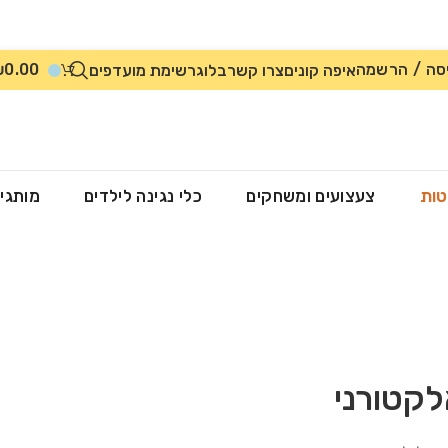
סה / הרשמה
0.00
₪
איפה קונים
צרו קשר
בלוג
רשימת מועדפים
טות
צעצועים ומשחקים
כלי נגינה לילדים
מותגי
לקטורני