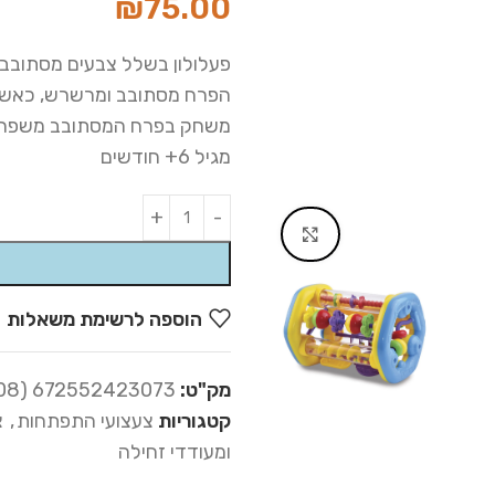
₪
75.00
פעלולון בשלל צבעים מסתובב הכולל 8 גלילים שעל כל גליל פעילו
הפרח מסתובב ומרשרש, כאשר 
משחק בפרח המסתובב משפר מו
מגיל 6+ חודשים
Alternative:
Click to enlarge
הוספה לרשימת משאלות
מק"ט:
672552423073 (23-008)
קטגוריות
צעצועי התפתחות
,
צ
ומעודדי זחילה