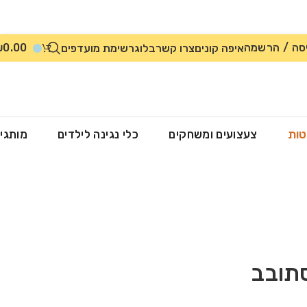
סה / הרשמה
0.00
₪
איפה קונים
צרו קשר
בלוג
רשימת מועדפים
טות
צעצועים ומשחקים
כלי נגינה לילדים
מותגי
סתובב