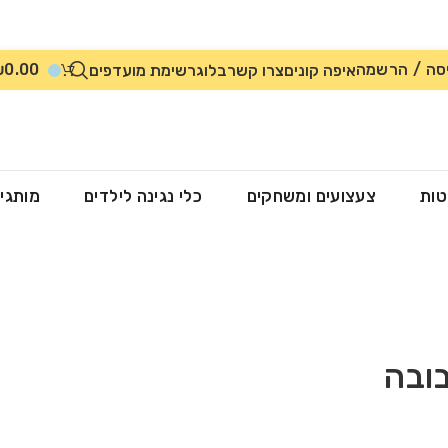
סה / הרשמה
0.00
₪
איפה קונים
צרו קשר
בלוג
רשימת מועדפים
טות
צעצועים ומשחקים
כלי נגינה לילדים
מותגי
ובה