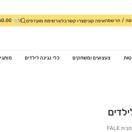
סה / הרשמה
0.00
₪
איפה קונים
צרו קשר
בלוג
רשימת מועדפים
טות
צעצועים ומשחקים
כלי נגינה לילדים
מותגי
ילדים
ת FALK