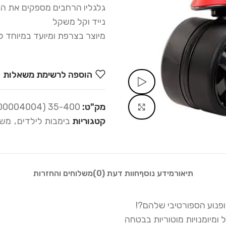
גלגליו הרחבים מספקים את היצ
נייד וקל משקל
מיוצר בצרפת ומיועד במיוחד לילדים מ
הוספה לרשימת משאלות
Watch video
מק"ט:
35-400 (3016200004004)
Click to enlarge
קטגוריות
בימבות לילדים
,
משח
תיאור
מידע נוסף
חוות דעת (0)
משלוחים והחזרות
פנוע הספורטיבי שלהם?!
ומיומנויות מוטוריות בבטחה