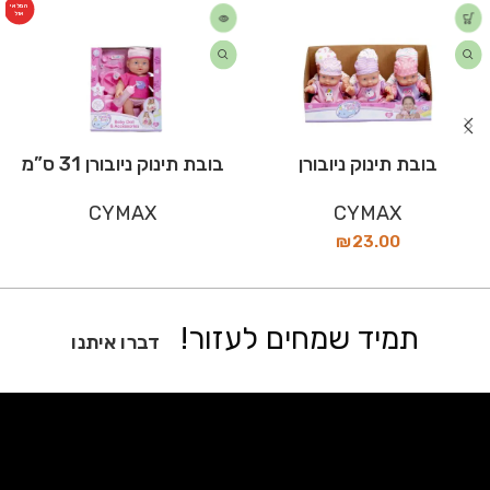
המלאי
אזל
בובת תינוק ניובורן
בובת תינוק ניובורן 31 ס”מ
CYMAX
CYMAX
₪
23.00
תמיד שמחים לעזור!
דברו איתנו