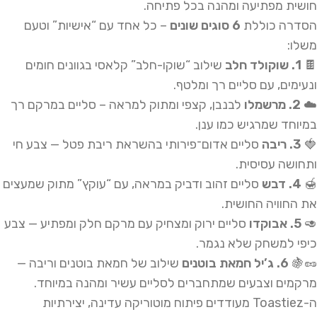
חושית מפתיעה ומהנה בכל פתיחה.
הסדרה כוללת
6 סוגים שונים
– כל אחד עם “אישיות” וטעם
משלו:
🍫
1. שוקולד חלב
שילוב “שוקו-חלב” קלאסי בגוונים חומים
ונעימים, עם סליים רך ומלטף.
☁️
2. מרשמלו
לבנבן, קצפי ומתוק למראה – סליים במרקם רך
במיוחד שמרגיש כמו ענן.
🍓
3. ריבה
סליים אדום־פירותי בהשראת ריבת פטל — צבע חי
ותחושה עסיסית.
🍯
4. דבש
סליים זהוב ודביק במראה, עם “עוקץ” מתוק שמעצים
את החוויה החושית.
🥑
5. אבוקדו
סליים ירוק ומצחיק עם מרקם חלק ומפתיע — צבע
כיפי למשחק שלא נגמר.
🥜🍇
6. ג’יל חמאת בוטנים
שילוב של חמאת בוטנים וריבה —
מרקמים וצבעים שמתחברים לסליים עשיר ומהנה במיוחד.
ה-Toastiez מעודדים פיתוח מוטוריקה עדינה, יצירתיות