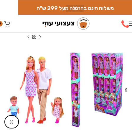
משלוח חינם בהזמנה מעל 299 ש"ח
0
עמוד הבית
»
חנות
»
בובות
»
המשפחה של סטפי
Click to enlarge