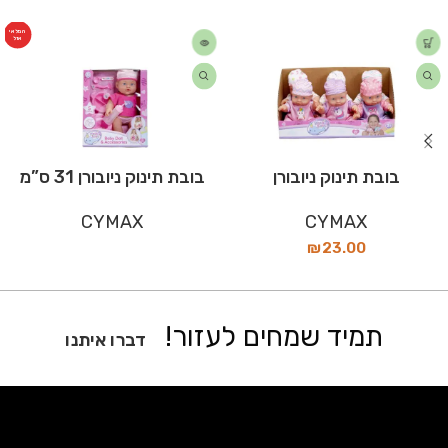
המלאי
אזל
בובת תינוק ניובורן
בובת תינוק ניובורן 31 ס”מ
CYMAX
CYMAX
₪
23.00
תמיד שמחים לעזור!
דברו איתנו