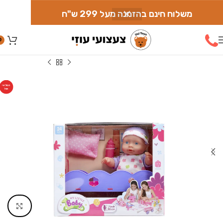
משלוח חינם בהזמנה מעל 299 ש"ח
0
עמוד הבית
»
חנות
»
בובות
»
בובת תינוק במיטה
המלאי
אזל
Click to enlarge