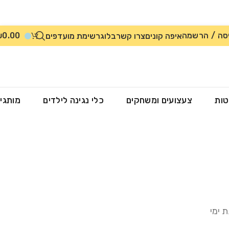
סה / הרשמה
0.00
₪
איפה קונים
צרו קשר
בלוג
רשימת מועדפים
טות
צעצועים ומשחקים
כלי נגינה לילדים
מותגי
 ימי