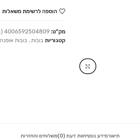
הוספה לרשימת משאלות
מק"ט:
4006592504809 (מק"ט 21-480)
קטגוריות
בובות
,
בובות אופנה
Click to enlarge
תיאור
מידע נוסף
חוות דעת (0)
משלוחים והחזרות