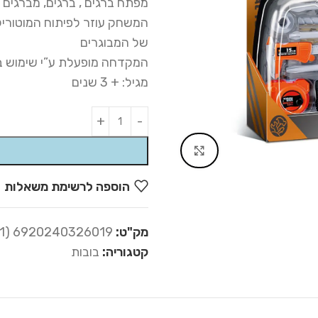
מפתח ברגים , ברגים, מברגים ו
המשחק עוזר לפיתוח המוטוריקה
של המבוגרים
המקדחה מופעלת ע”י שימוש בשת
מגיל: + 3 שנים
Alternative:
Click to enlarge
הוספה לרשימת משאלות
מק"ט:
6920240326019 (17-011)
קטגוריה:
בובות