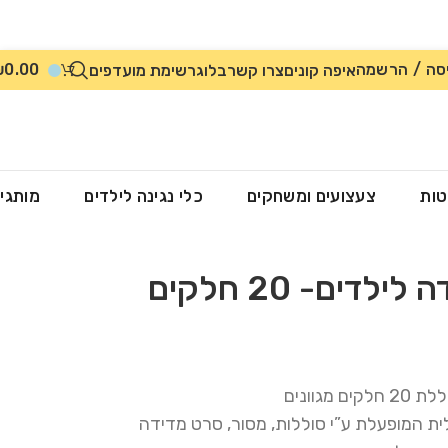
סה / הרשמה
0.00
₪
איפה קונים
צרו קשר
בלוג
רשימת מועדפים
טות
צעצועים ומשחקים
כלי נגינה לילדים
מותגי
לדים- 20 חלקים
מגוונים
 המופעלת ע”י סוללות, מסור, סרט מדידה