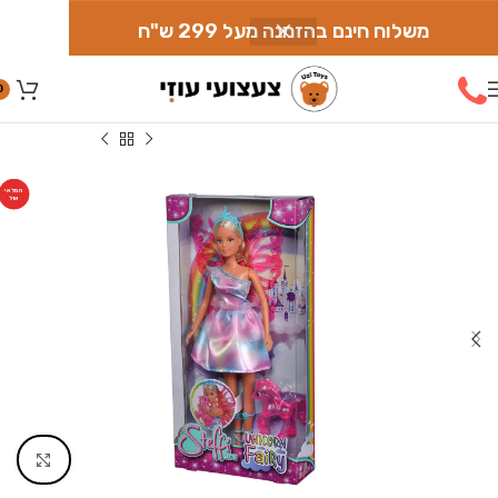
משלוח חינם בהזמנה מעל 299 ש"ח
0
עמוד הבית
»
חנות
»
בובות
»
סטפי פיית החד קרן
המלאי
אזל
Click to enlarge