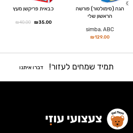
הגה (סימולטור) פורשה
כבאית פריקשן מעץ
הראשון שלי
₪
40.00
₪
35.00
simba
,
ABC
₪
129.00
תמיד שמחים לעזור!
דברו איתנו