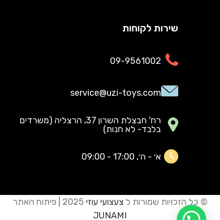
שירות לקוחות
09-9561002
service@uzi-toys.com
רח' חבצלת השרון 37, הרצליה (משרדים
בלבד- לא חנות)
א׳ - ה׳, 17:00 - 09:00
© כל הזכויות שמורות ל
צעצועי עוזי
2025 | פיתוח האתר
JUNAMI
דברו איתנו בוואטסאפ!