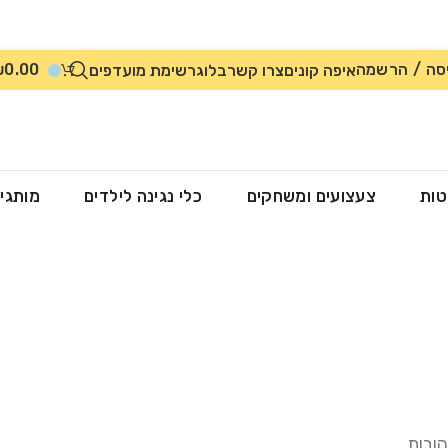
סה / הרשמה
0.00
₪
איפה קונים
צרו קשר
בלוג
רשימת מועדפים
טות
צעצועים ומשחקים
כלי נגינה לילדים
מותגי