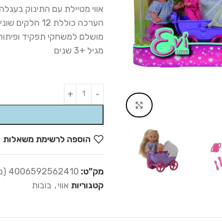
אווי מטיילת עם התינוק בעגלה
הערכה כוללת 12 חלקים שונים כגון: בקבוק, מוצץ, צלחת ועוד
מושלם למשחקי תפקיד ופיתוח 
מגיל +3 שנים
Alternative:
Click to enlarge
הוספה לרשימת משאלות
מק"ט:
4006592562410 (מק"ט 22-241)
קטגוריות
אווי
,
בובות