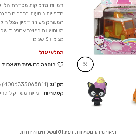
דמויות מדליקות מסדרת הלו ק
הדמויות נוסעות ברכבים המגנ
המשחק מעורר דמיון אצל היל
משמש גם כמוצר אספנות של
מגיל +3 שנים
המלאי אזל
הוספה לרשימת משאלות
Click to enlarge
מק"ט:
(4006333065811) 33-025
קטגוריות
דמויות משחק לילדי
תיאור
מידע נוסף
חוות דעת (0)
משלוחים והחזרות