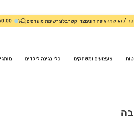
סה / הרשמה
0.00
₪
איפה קונים
צרו קשר
בלוג
רשימת מועדפים
טות
צעצועים ומשחקים
כלי נגינה לילדים
מותגי
בה