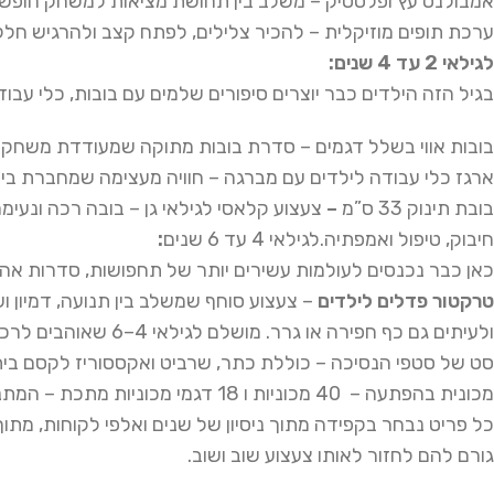
אמבולנס עץ ופלסטיק – משלב בין תחושת מציאות למשחק חופשי
ערכת תופים מוזיקלית – להכיר צלילים, לפתח קצב ולהרגיש חלק
לגילאי 2 עד 4 שנים
:
בגיל הזה הילדים כבר יוצרים סיפורים שלמים עם בובות, כלי עבו
בובות אווי בשלל דגמים – סדרת בובות מתוקה שמעודדת משחקי ת
ארגז כלי עבודה לילדים עם מברגה – חוויה מעצימה שמחברת בין 
בובת תינוק 33 ס”מ
–
צעצוע קלאסי לגילאי גן – בובה רכה ונעי
חיבוק, טיפול ואמפתיה.לגילאי 4 עד 6 שנים
:
כאן כבר נכנסים לעולמות עשירים יותר של תחפושות, סדרות אהו
טרקטור פדלים לילדים
– צעצוע סוחף שמשלב בין תנועה, דמיון וש
ולעיתים גם כף חפירה או גרר. מושלם לגילאי 4–6 שאוהבים לרכב, לנווט ולשחק כמו גדולים.
סט של סטפי הנסיכה – כוללת כתר, שרביט ואקססוריז לקסם בית
מכונית בהפתעה – 40 מכוניות ו 18 דגמי מכוניות מתכת – המתנה המושלמת לאספני המכוניות הצעירים
כל פריט נבחר בקפידה מתוך ניסיון של שנים ואלפי לקוחות, מת
גורם להם לחזור לאותו צעצוע שוב ושוב.