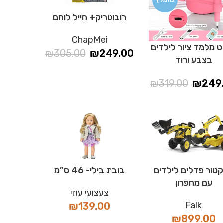
רובוטריק+ חייל לוחם
ChapMei
ט מלמד ציור לילדים
₪
305.00
₪
249.00
בצבע ורוד
₪
319.00
₪
249
טור פדלים לילדים
בובת בילי- 46 ס”מ
עם מחפרון
צעצועי עוזי
Falk
₪
139.00
₪
899.00