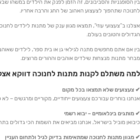
בין הסופגניות והסביבונים, זה הזמן לפנק את הילדים במשהו שב
לחנוכה שתהפוך לצעצוע האהוב של החג והרבה אחריו.
אצלנו ב”צעצועי עוזי”, תמצאו מגוון ענק של מתנות לילדים לחנוכה
הגדולים והטובים בעולם.
בין אם אתם מחפשים מתנה לגילאי גן או בית ספר, לילדים שאוהבים
מבחר מתנות מנצחות שילדים אוהבים וההורים מרוצים.
למה משתלם לקנות מתנות לחנוכה דווקא אצלנ
✔
צעצועים
שלא
תמצאו
בכל
מקום
אנחנו בוחרים עבורכם צעצועים ייחודיים, מקוריים ומרגשים – לא 
✔
מותגים
בינלאומיים
–
יבוא
רשמי
כיבואן מוביל בישראל, אנחנו מביאים את השמות הכי גדולים בתח
✔
מגוון
מתנות
לחנוכה
שמתאימות
בדיוק
לגיל
ולתחום
העניין