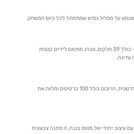
ק שנוסע על מסלול גמיש שמתפתל לכל כיוון! המשחק
משחק הרכבה איכותי לילדים סקרנים שאוהבים לפרק ולהרכיב – כולל 39 חלקים, מברג מותאם לידיים קטנות
עדינה.
רובוט אינטראקטיבי המעודד ילדים ללמוד ולצייר בצורה מהנה וחדשנית, הרובוט כולל 100 כרטיסים ומלווה את
עם עיצוב ייחודי של מטוס בננה, זו מתנה צבעונית