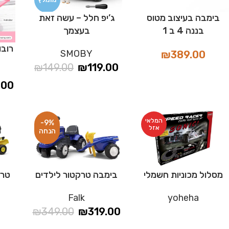
בימבה בעיצוב מטוס
ג’יפ חלל – עשה זאת
בננה 4 ב 1
בעצמך
רובו
SMOBY
₪
389.00
₪
149.00
₪
119.00
.00
המלאי
-9%
אזל
מסלול מכוניות חשמלי
בימבה טרקטור לילדים
טרק
Falk
yoheha
₪
349.00
₪
319.00