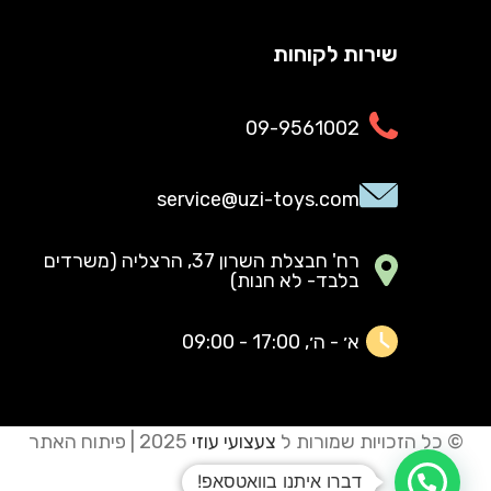
שירות לקוחות
09-9561002
service@uzi-toys.com
רח' חבצלת השרון 37, הרצליה (משרדים
בלבד- לא חנות)
א׳ - ה׳, 17:00 - 09:00
© כל הזכויות שמורות ל
צעצועי עוזי
2025 | פיתוח האתר
JUNAMI
דברו איתנו בוואטסאפ!