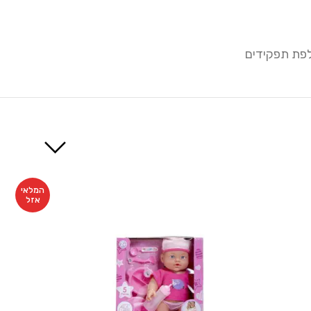
פת תפקידים
המלאי
אזל