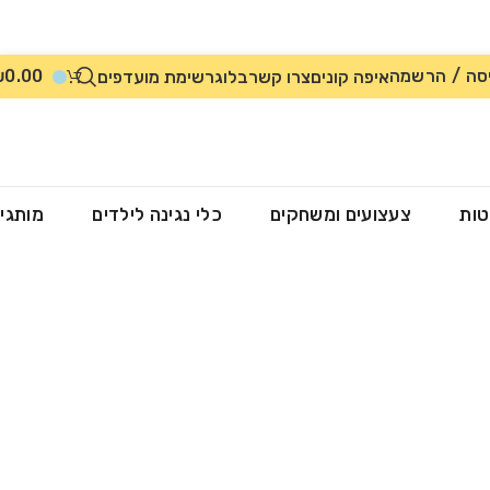
סה / הרשמה
0.00
₪
איפה קונים
צרו קשר
בלוג
רשימת מועדפים
טות
צעצועים ומשחקים
כלי נגינה לילדים
מותגי