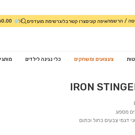
סה / הרשמה
0.00
₪
איפה קונים
צרו קשר
בלוג
רשימת מועדפים
טות
צעצועים ומשחקים
כלי נגינה לילדים
מותגי
ם מספוג
י דגמי צבעים כחול וכתום