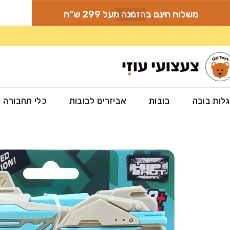
משלוח חינם בהזמנה מעל 299 ש"ח
לות בובה
בובות
אביזרים לבובות
כלי תחבורה
עמוד הבית
»
חנות
»
צעצועים ומשחקים
»
רובים לילדים
»
אקדח חיצים- IRON STINGER