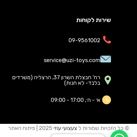
שירות לקוחות
09-9561002
service@uzi-toys.com
רח' חבצלת השרון 37, הרצליה (משרדים
בלבד- לא חנות)
א׳ - ה׳, 17:00 - 09:00
© כל הזכויות שמורות ל
צעצועי עוזי
2025 | פיתוח האתר
JUNAMI