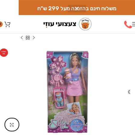
משלוח חינם בהזמנה מעל 299 ש"ח
0
עמוד הבית
»
חנות
»
בובות
»
סטפי
»
סטפי בייביסיטר
המלאי
אזל
Click to enlarge