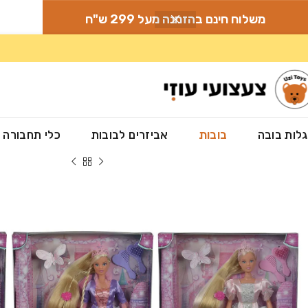
משלוח חינם בהזמנה מעל 299 ש"ח
לות בובה
בובות
אביזרים לבובות
כלי תחבורה
עמוד הבית
»
חנות
»
בובות
»
סטפי
»
סטפי רפונזל