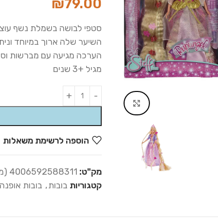
₪
79.00
סטפי לבושה בשמלת נשף עוצ
השיער שלה ארוך במיוחד וניתן
הערכה מגיעה עם מברשות וסי
מגיל +3 שנים
Alternative:
Click to enlarge
הוספה לרשימת משאלות
מק"ט:
4006592588311 (מק"ט 21-831)
קטגוריות
בובות
,
בובות אופנה