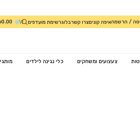
סה / הרשמה
0.00
₪
איפה קונים
צרו קשר
בלוג
רשימת מועדפים
טות
צעצועים ומשחקים
כלי נגינה לילדים
מותגי