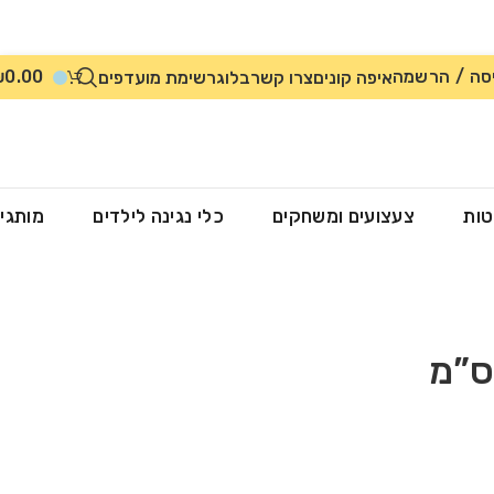
סה / הרשמה
0.00
₪
איפה קונים
צרו קשר
בלוג
רשימת מועדפים
טות
צעצועים ומשחקים
כלי נגינה לילדים
מותגי