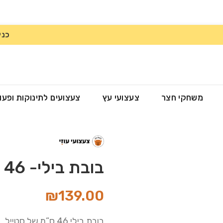
כני
משחקי חצר
צעצועי עץ
צעצועים לתינוקות ופעו
בובת בילי- 46 ס”מ
₪
139.00
בובת בילי 46 ס”מ של סטייל