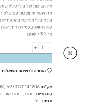
ליין הבובות של בילי כולל שמו
מדהימות ומעוצבות עם שלל גוונ
בובת בילי מסייעת בהתפתחות וש
כגון תחושה, למידה התנהגות ו
מגיל 3+ שנים
Alternative:
Click to enlarge
הוספה לרשימת משאלות
מק"ט:
6970170141206 (22-009)
קטגוריות
בובות
,
בובות אופנה
תגית:
בילי