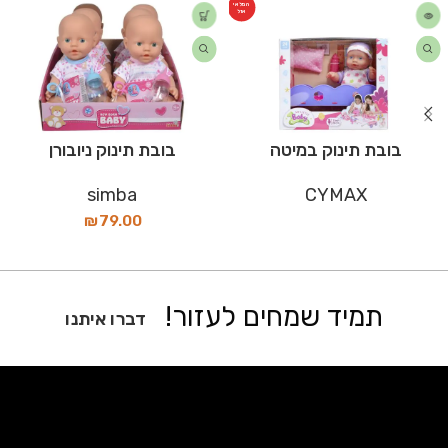
המלאי
אזל
בובת תינוק במיטה
בובת תינוק ניובורן
simba
CYMAX
₪
79.00
תמיד שמחים לעזור!
דברו איתנו