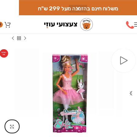
משלוח חינם בהזמנה מעל 299 ש"ח
0
עמוד הבית
»
חנות
»
בובות
»
בובות אופנה
»
סטפי בלרינה
המלאי
אזל
Click to enlarge