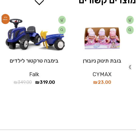
מוצרים קשורים
-9%
בובת תינוק ניובורן
בימבה טרקטור לילדים
Falk
CYMAX
₪
349.00
₪
319.00
₪
23.00